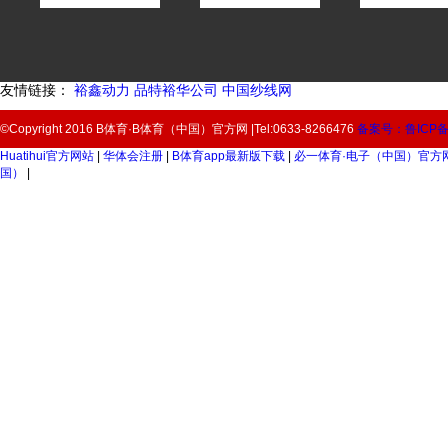
友情链接：
裕鑫动力
品特裕华公司
中国纱线网
©Copyright 2016 B体育·B体育（中国）官方网 |Tel:0633-8266476
备案号：鲁ICP备1
Huatihui官方网站
|
华体会注册
|
B体育app最新版下载
|
必一体育·电子（中国）官方
国）
|