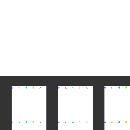
关于我们
公司业务
科技创新
企业概况
产品中心
科研实力
领导致辞
科研动态
企业文化